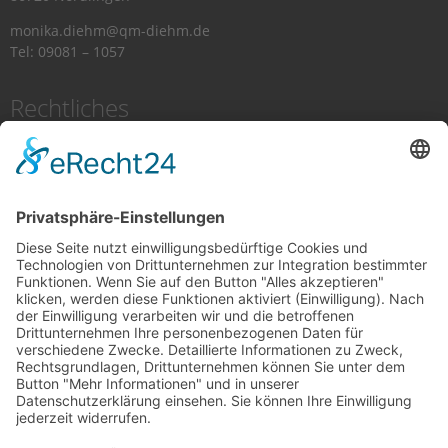
monika.diehm@qm-diehm.de
Tel: 09081 – 1057
Rechtliches
Impressum
Datenschutz
Cookie-Einstellungen
Aktuelles
Demnächst hier mehr
Monika Diehm
Oktober 7, 2025
Kennen Sie den Bumerang Effekt?..
Monika Diehm
Oktober 27, 2024